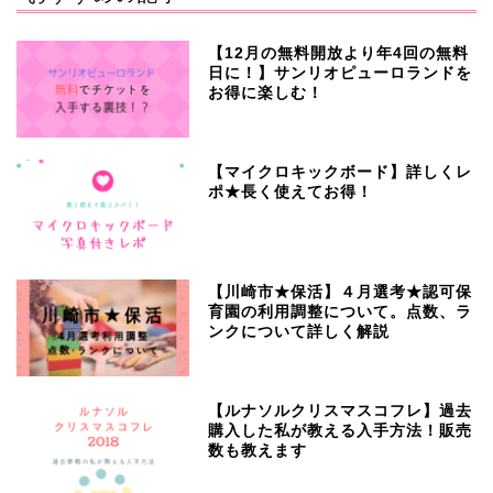
【12月の無料開放より年4回の無料
日に！】サンリオピューロランドを
お得に楽しむ！
【マイクロキックボード】詳しくレ
ポ★長く使えてお得！
【川崎市★保活】４月選考★認可保
育園の利用調整について。点数、ラ
ンクについて詳しく解説
【ルナソルクリスマスコフレ】過去
購入した私が教える入手方法！販売
数も教えます