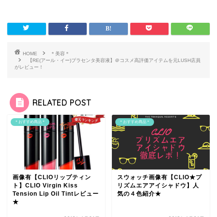
HOME
＊美容＊
【RE(アール・イー)プラセンタ美容液】＠コスメ高評価アイテムを元LUSH店員
がレビュー！
RELATED POST
＊おすすめ商品＊
＊おすすめ商品＊
画像有【CLIOリップティン
スウォッチ画像有【CLIO★プ
ト】CLIO Virgin Kiss
リズムエアアイシャドウ】人
Tension Lip Oil Tintレビュー
気の４色紹介★
★