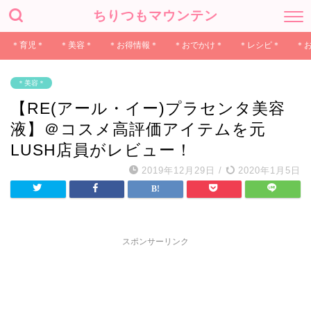
ちりつもマウンテン
＊育児＊
＊美容＊
＊お得情報＊
＊おでかけ＊
＊レシピ＊
＊
＊美容＊
【RE(アール・イー)プラセンタ美容
液】＠コスメ高評価アイテムを元
LUSH店員がレビュー！
2019年12月29日
/
2020年1月5日
スポンサーリンク