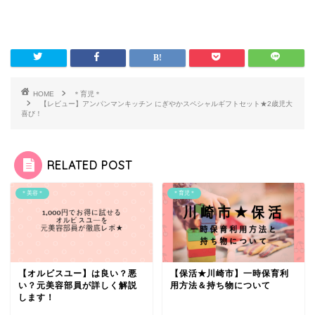
HOME
＊育児＊
【レビュー】アンパンマンキッチン にぎやかスペシャルギフトセット★2歳児大
喜び！
RELATED POST
＊美容＊
＊育児＊
【オルビスユー】は良い？悪
【保活★川崎市】一時保育利
い？元美容部員が詳しく解説
用方法＆持ち物について
します！