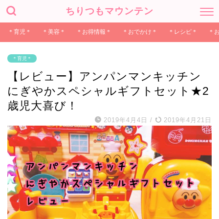
ちりつもマウンテン
＊育児＊
＊美容＊
＊お得情報＊
＊おでかけ＊
＊レシピ＊
＊
＊育児＊
【レビュー】アンパンマンキッチン
にぎやかスペシャルギフトセット★2
歳児大喜び！
2019年4月4日
/
2019年4月21日