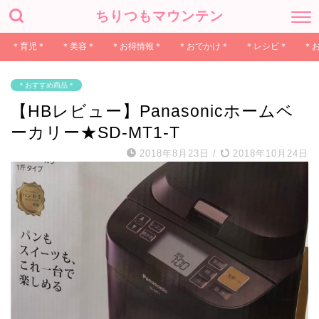
ちりつもマウンテン
＊育児＊
＊美容＊
＊お得情報＊
＊おでかけ＊
＊レシピ＊
＊
＊おすすめ商品＊
【HBレビュー】Panasonicホームベ
ーカリー★SD-MT1-T
2018年8月23日
/
2018年10月24日