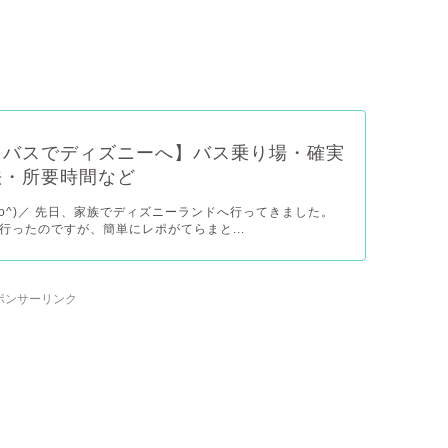
らバスでディズニーへ】バス乗り場・確実
法・所要時間など
^o^)／ 先日、家族でディズニーランドへ行ってきました。
行ったのですが、簡単にレポがてらまと...
ポンサーリンク