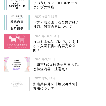
よみうりランド×モルカー☆ス
タンプの場所
2022年8月18日
バディ幼児園はるひ野詳細☆
月謝、保育内容について
2021年10月13日
ヨコミネ式はプレでなにをす
る？入園願書の内容完全公
開！
2021年9月5日
川崎市3歳児検診☆当日の流れ
と検査内容、注意点！
2021年5月4日
湘南美容外科【埋没再手術】
費用について