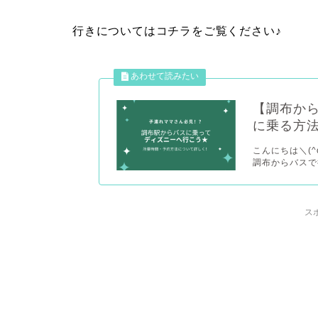
行きについてはコチラをご覧ください♪
【調布か
に乗る方
こんにちは＼(
調布からバスで
ス