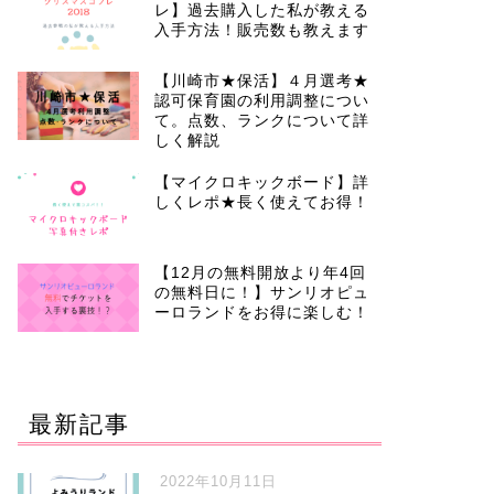
レ】過去購入した私が教える
入手方法！販売数も教えます
【川崎市★保活】４月選考★
認可保育園の利用調整につい
て。点数、ランクについて詳
しく解説
【マイクロキックボード】詳
しくレポ★長く使えてお得！
【12月の無料開放より年4回
の無料日に！】サンリオピュ
ーロランドをお得に楽しむ！
最新記事
2022年10月11日