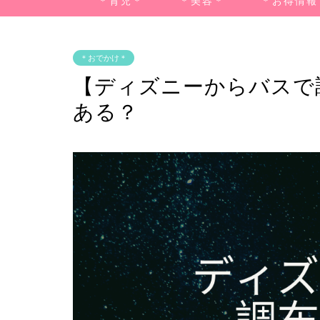
＊育児＊
＊美容＊
＊お得情報
＊おでかけ＊
【ディズニーからバスで
ある？